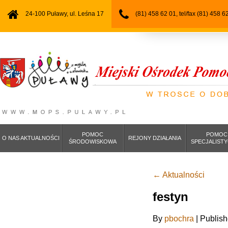
24-100 Puławy, ul. Leśna 17
(81) 458 62 01, tel/fax (81) 458 6
POMOC
POMOC
O NAS AKTUALNOŚCI
REJONY DZIAŁANIA
ŚRODOWISKOWA
SPECJALIST
←
Aktualności
festyn
By
pbochra
|
Publis