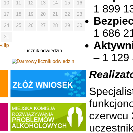
10
11
12
13
14
15
16
1 899 13
17
18
19
20
21
22
23
Bezpiec
24
25
26
27
28
29
30
1 686 21
31
Aktywn
« lip
Licznik odwiedzin
– 1 129 
Realiza
Specjali
funkcjon
czerwcu 
uczestni