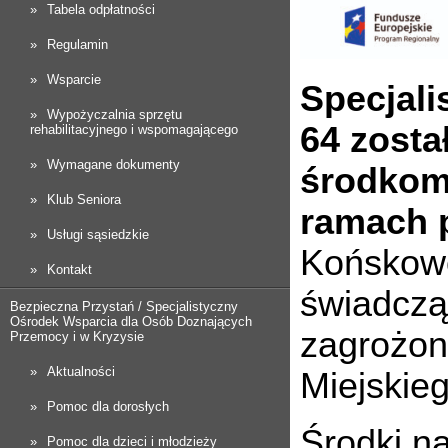
Tabela odpłatności
Regulamin
Wsparcie
Specjali
Wypożyczalnia sprzętu
64 zost
rehabilitacyjnego i wspomagającego
Wymagane dokumenty
środkom
Klub Seniora
ramach 
Usługi sąsiedzkie
Końskowo
Kontakt
świadcz
Bezpieczna Przystań / Specjalistyczny
Ośrodek Wsparcia dla Osób Doznających
zagrożon
Przemocy i w Kryzysie
Aktualności
Miejskie
Pomoc dla dorosłych
Środki n
Pomoc dla dzieci i młodzieży