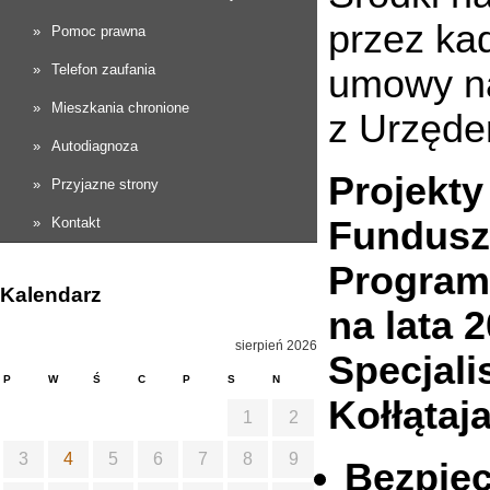
przez ka
Pomoc prawna
Telefon zaufania
umowy na
Mieszkania chronione
z Urzęde
Autodiagnoza
Projekt
Przyjazne strony
Kontakt
Fundusz
Program
Kalendarz
na lata 
sierpień 2026
Specjali
P
W
Ś
C
P
S
N
Kołłątaj
1
2
3
4
5
6
7
8
9
Bezpie