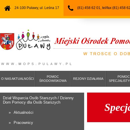
24-100 Puławy, ul. Leśna 17
(81) 458 62 01, tel/fax (81) 458 6
POMOC
POMOC
O NAS AKTUALNOŚCI
REJONY DZIAŁANIA
ŚRODOWISKOWA
SPECJALIST
Dział Wsparcia Osób Starszych / Dzienny
Dom Pomocy dla Osób Starszych
Specj
Aktualności
Pracownicy