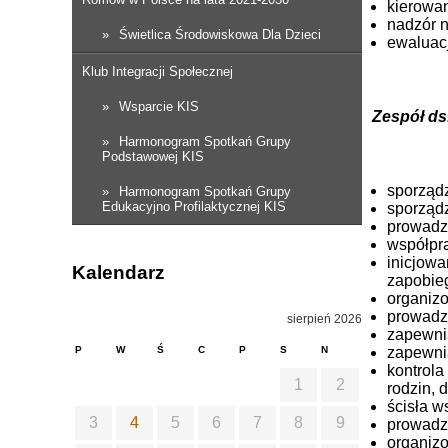
kierowan
nadzór n
Świetlica Środowiskowa Dla Dzieci
ewaluacj
Klub Integracji Społecznej
Wsparcie KIS
Zespół ds
Harmonogram Spotkań Grupy
Podstawowej KIS
sporządz
Harmonogram Spotkań Grupy
Edukacyjno Profilaktycznej KIS
sporządz
prowadz
współpra
inicjow
Kalendarz
zapobieg
organizo
prowadze
sierpień 2026
zapewnia
zapewnia
P
W
Ś
C
P
S
N
kontrola
1
2
rodzin, 
ścisła 
3
4
5
6
7
8
9
prowadz
organizo