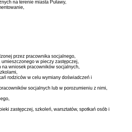
nych na terenie miasta Puławy,
mentowanie,
dzonej przez pracownika socjalnego,
ka umieszczonego w pieczy zastępczej,
h na wniosek pracowników socjalnych,
zkolami,
kań rodziców w celu wymiany doświadczeń i
pracowników socjalnych lub w porozumieniu z nimi,
nego,
ki zastępczej, szkoleń, warsztatów, spotkań osób i