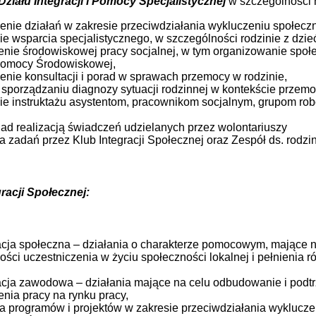
Działu Integracji i Pomocy Specjalistycznej
w szczególności 
nie działań w zakresie przeciwdziałania wykluczeniu społec
ie wsparcia specjalistycznego, w szczególności rodzinie z dzie
nie środowiskowej pracy socjalnej, w tym organizowanie społ
Pomocy Środowiskowej,
nie konsultacji i porad w sprawach przemocy w rodzinie,
 sporządzaniu diagnozy sytuacji rodzinnej w kontekście przemo
nie instruktażu asystentom, pracownikom socjalnym, grupom 
ad realizacją świadczeń udzielanych przez wolontariuszy
ja zadań przez Klub Integracji Społecznej oraz Zespół ds. rodzin
racji Społecznej:
acja społeczna – działania o charakterze pomocowym, mające 
ości uczestniczenia w życiu społeczności lokalnej i pełnienia 
acja zawodowa – działania mające na celu odbudowanie i podt
nia pracy na rynku pracy,
ja programów i projektów w zakresie przeciwdziałania wyklucz