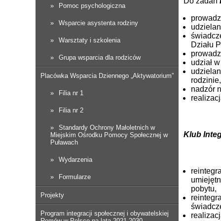
Do zadań
Pomoc psychologiczna
prowadze
Wsparcie asystenta rodziny
udzielan
świadcze
Warsztaty i szkolenia
Działu 
prowadze
Grupa wsparcia dla rodziców
udział w
udziela
Placówka Wsparcia Dziennego „Aktywatorium”
rodzinie,
nadzór n
Filia nr 1
realizac
Filia nr 2
Standardy Ochrony Małoletnich w
Klub Integ
Miejskim Ośrodku Pomocy Społecznej w
Puławach
Wydarzenia
reintegr
Formularze
umiejętn
pobytu,
Projekty
reintegr
świadcze
Program integracji społecznej i obywatelskiej
realizac
Romów w Polsce na lata 2021-2030