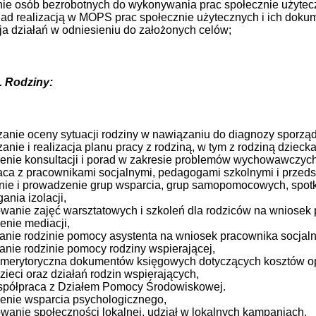
ie osób bezrobotnych do wykonywania prac społecznie użytecz
ad realizacją w MOPS prac społecznie użytecznych i ich doku
a działań w odniesieniu do założonych celów;
. Rodziny:
anie oceny sytuacji rodziny w nawiązaniu do diagnozy sporzą
anie i realizacja planu pracy z rodziną, w tym z rodziną dziec
enie konsultacji i porad w zakresie problemów wychowawczyc
ca z pracownikami socjalnymi, pedagogami szkolnymi i przeds
anie i prowadzenie grup wsparcia, grup samopomocowych, spot
ania izolacji,
wanie zajęć warsztatowych i szkoleń dla rodziców na wniosek 
nie mediacji,
nie rodzinie pomocy asystenta na wniosek pracownika socjal
nie rodzinie pomocy rodziny wspierającej,
 merytoryczna dokumentów księgowych dotyczących kosztów opie
dzieci oraz działań rodzin wspierających,
współpraca z Działem Pomocy Środowiskowej.
enie wsparcia psychologicznego,
wanie społeczności lokalnej, udział w lokalnych kampaniach,