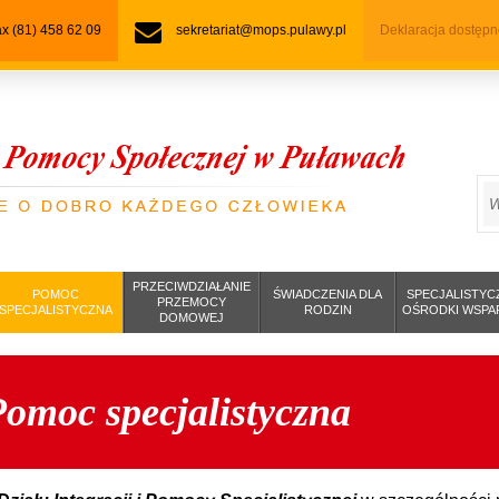
fax (81) 458 62 09
sekretariat@mops.pulawy.pl
Deklaracja dostępn
S
PRZECIWDZIAŁANIE
POMOC
ŚWIADCZENIA DLA
SPECJALISTYC
PRZEMOCY
SPECJALISTYCZNA
RODZIN
OŚRODKI WSPA
DOMOWEJ
omoc specjalistyczna