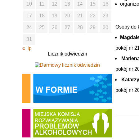
organizo
10
11
12
13
14
15
16
17
18
19
20
21
22
23
Osoby do k
24
25
26
27
28
29
30
Magdal
31
pokój nr 2
« lip
Licznik odwiedzin
Marlena
pokój nr 20
Katarz
pokój nr 20