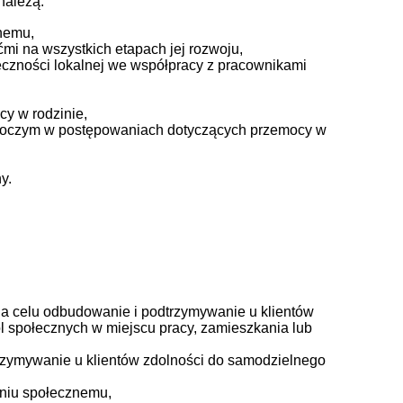
należą:
znemu,
ćmi na wszystkich etapach jej rozwoju,
eczności lokalnej we współpracy z pracownikami
cy w rodzinie,
roboczym w postępowaniach dotyczących przemocy w
y.
na celu odbudowanie i podtrzymywanie u klientów
ról społecznych w miejscu pracy, zamieszkania lub
rzymywanie u klientów zdolności do samodzielnego
eniu społecznemu,