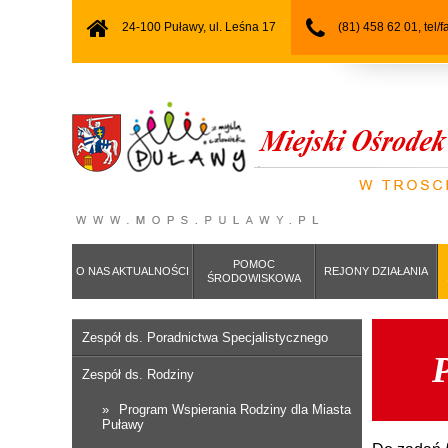
24-100 Puławy, ul. Leśna 17
(81) 458 62 01, tel/
POMOC
O NAS AKTUALNOŚCI
REJONY DZIAŁANIA
ŚRODOWISKOWA
Zespół ds. Poradnictwa Specjalistycznego
P
Zespół ds. Rodziny
Program Wspierania Rodziny dla Miasta
Puławy