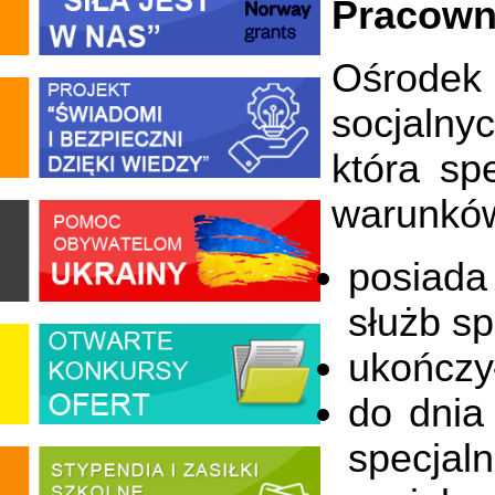
Pracowni
Ośrodek
socjalny
która sp
warunkó
posiad
służb s
ukończy
do dnia
specjal