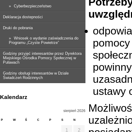
Potrzeby
Cyberbezpieczeństwo
uwzględn
Deklaracja dostepności
odpowia
Druki do pobrania
Wniosek o wydanie zaświadczenia do
pomocy 
Programu „Czyste Powietrze”
społecz
Godziny przyjęć interesantów przez Dyrektora
Miejskiego Ośrodka Pomocy Społecznej w
Puławach
powin
Godziny obsługi interesantów w Dziale
uzasadn
Świadczeń Rodzinnych
ustawy 
Kalendarz
Możliw
sierpień 2026
uzależn
P
W
Ś
C
P
S
N
1
2