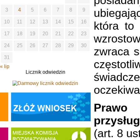
posiada
ubiegają
3
4
5
6
7
8
9
10
11
12
13
14
15
16
która to
17
18
19
20
21
22
23
wzrosto
24
25
26
27
28
29
30
zwraca s
31
częstot
« lip
Licznik odwiedzin
świadcz
oczekiwa
Prawo 
przysług
(art. 8 u