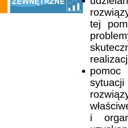
udziela
rozwiąz
tej pom
problem
skutec
realizac
pomoc 
sytuacj
rozwiąz
właści
i orga