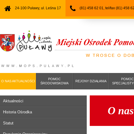
24-100 Puławy, ul. Leśna 17
(81) 458 62 01, tel/fax (81) 458 6
POMOC
POMOC
O NAS AKTUALNOŚCI
REJONY DZIAŁANIA
ŚRODOWISKOWA
SPECJALIST
Aktualności
O nas
Historia Ośrodka
Statut