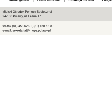
Strona główna
Prawa autorskie
Redakcja serwisu
Polity
Miejski Ośrodek Pomocy Społecznej
24-100 Puławy, ul. Leśna 17
tel./fax (81) 458 62 01, (81) 458 62 09
e-mail: sekretariat@mops.pulawy.pl