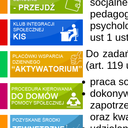
socjal
pedagogi
psycholo
ust 1 u
Do zadań
(art. 119
praca so
dokonyw
zapotrz
oraz kwa