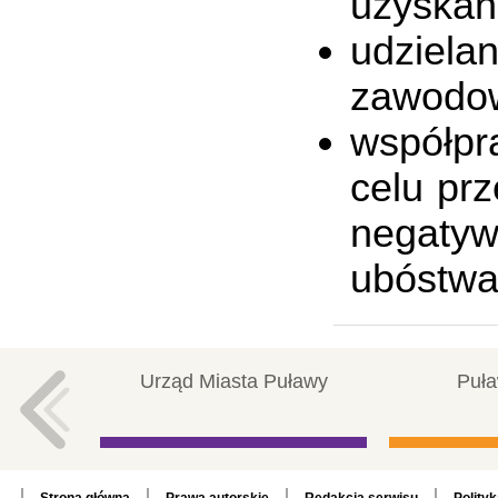
uzyskan
udziel
zawodow
współpr
celu prz
negatyw
ubóstwa
Urząd Miasta Puławy
Puła