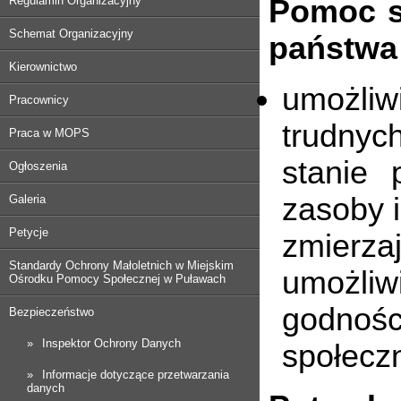
Regulamin Organizacyjny
Pomoc sp
Schemat Organizacyjny
państwa 
Kierownictwo
umożli
Pracownicy
trudnyc
Praca w MOPS
stanie 
Ogłoszenia
zasoby i
Galeria
Petycje
zmierza
Standardy Ochrony Małoletnich w Miejskim
umożliw
Ośrodku Pomocy Społecznej w Puławach
godnośc
Bezpieczeństwo
Inspektor Ochrony Danych
społeczn
Informacje dotyczące przetwarzania
danych