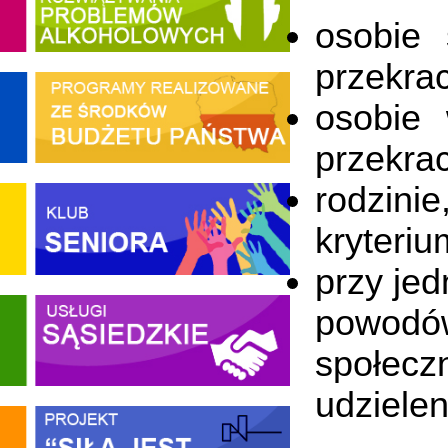
osobie 
przekrac
osobie 
przekrac
rodzini
kryteri
przy je
powodó
społecz
udziele