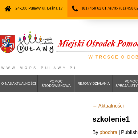
24-100 Puławy, ul. Leśna 17
(81) 458 62 01, tel/fax (81) 458 6
POMOC
POMOC
O NAS AKTUALNOŚCI
REJONY DZIAŁANIA
ŚRODOWISKOWA
SPECJALIST
←
Aktualności
szkolenie1
By
pbochra
|
Publis