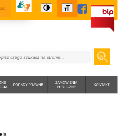
ości
ZUKAJ
ZNE
ZAMÓWIENIA
PORADY PRAWNE
KONTAKT
RCIA
PUBLICZNE
els