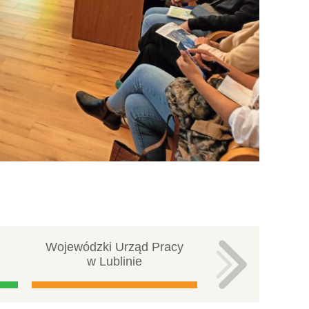
Wojewódzki Urząd Pracy
Centralna ba
w Lublinie
pracy