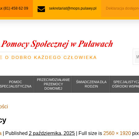
fax (81) 458 62 09
sekretariat@mops.pulawy.pl
Deklaracja dostępn
S
PRZECIWDZIAŁANIE
POMOC
ŚWIADCZENIA DLA
SPECJALISTYC
PRZEMOCY
SPECJALISTYCZNA
RODZIN
OŚRODKI WSPA
DOMOWEJ
ości
cy
a
|
Published
2 października, 2025
|
Full size is
2560 × 1920
pix