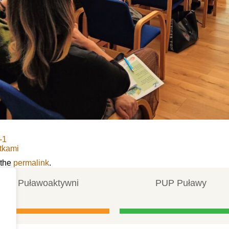
-1
tkami
 the
permalink
.
Puławoaktywni
PUP Puławy