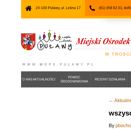
24-100 Puławy, ul. Leśna 17
(81) 458 62 01, tel/
POMOC
O NAS AKTUALNOŚCI
REJONY DZIAŁANIA
ŚRODOWISKOWA
←
Aktualn
wszys
By
pbochr