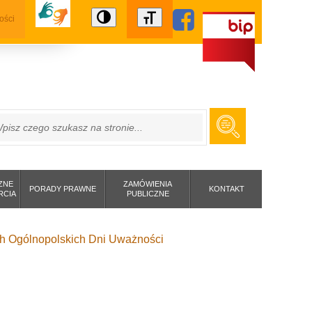
ości
ZUKAJ
ZNE
ZAMÓWIENIA
PORADY PRAWNE
KONTAKT
RCIA
PUBLICZNE
ch Ogólnopolskich Dni Uważności