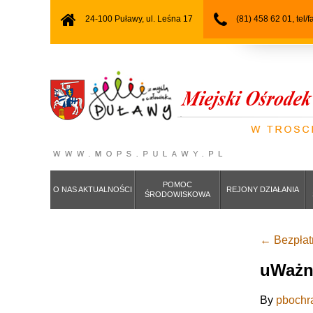
24-100 Puławy, ul. Leśna 17
(81) 458 62 01, tel/
POMOC
O NAS AKTUALNOŚCI
REJONY DZIAŁANIA
ŚRODOWISKOWA
←
Bezpłat
uWażna
By
pbochr