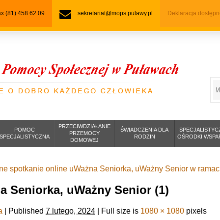
fax (81) 458 62 09
sekretariat@mops.pulawy.pl
Deklaracja dostępn
S
PRZECIWDZIAŁANIE
POMOC
ŚWIADCZENIA DLA
SPECJALISTYC
PRZEMOCY
SPECJALISTYCZNA
RODZIN
OŚRODKI WSPA
DOMOWEJ
ne spotkanie online uWażna Seniorka, uWażny Senior w rama
 Seniorka, uWażny Senior (1)
a
|
Published
7 lutego, 2024
|
Full size is
1080 × 1080
pixels