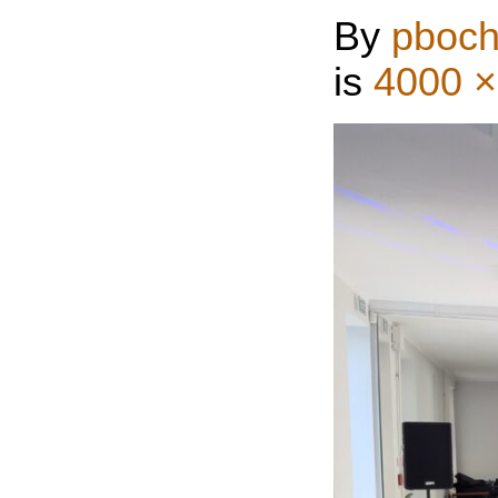
By
pboch
is
4000 ×