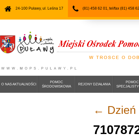
24-100 Puławy, ul. Leśna 17
(81) 458 62 01, tel/fax (81) 458 6
POMOC
POMOC
O NAS AKTUALNOŚCI
REJONY DZIAŁANIA
ŚRODOWISKOWA
SPECJALIST
←
Dzień 
710787