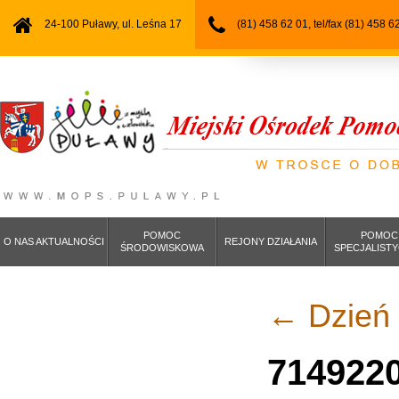
24-100 Puławy, ul. Leśna 17
(81) 458 62 01, tel/fax (81) 458 6
POMOC
POMOC
O NAS AKTUALNOŚCI
REJONY DZIAŁANIA
ŚRODOWISKOWA
SPECJALIST
←
Dzień 
714922