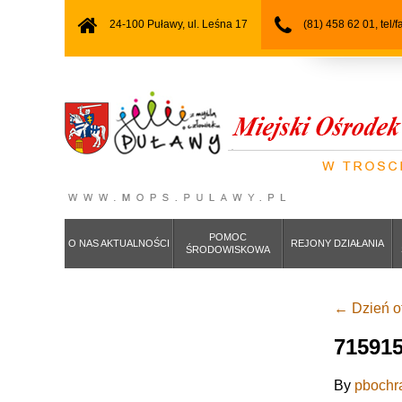
24-100 Puławy, ul. Leśna 17
(81) 458 62 01, tel/
POMOC
O NAS AKTUALNOŚCI
REJONY DZIAŁANIA
ŚRODOWISKOWA
←
Dzień o
71591
By
pbochr