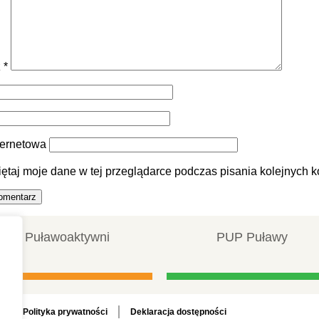
z
*
ternetowa
ętaj moje dane w tej przeglądarce podczas pisania kolejnych k
Puławoaktywni
PUP Puławy
Polityka prywatności
Deklaracja dostępności
a