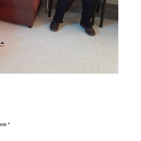
one
*