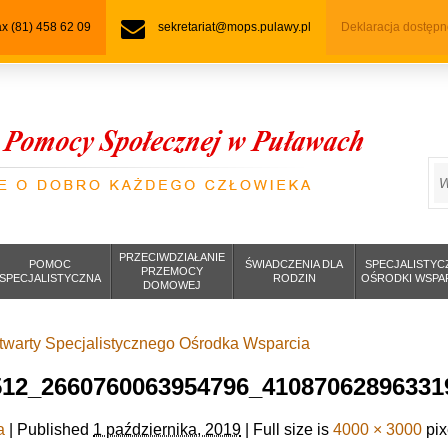
fax (81) 458 62 09
sekretariat@mops.pulawy.pl
Deklaracja dostępn
S
PRZECIWDZIAŁANIE
POMOC
ŚWIADCZENIA DLA
SPECJALISTYC
PRZEMOCY
SPECJALISTYCZNA
RODZIN
OŚRODKI WSPA
DOMOWEJ
twarty Specjalistycznego Ośrodka Wsparcia
512_2660760063954796_41087062896331
a
|
Published
1 października, 2019
|
Full size is
4000 × 3000
pix