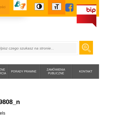
ości
ZUKAJ
ZNE
ZAMÓWIENIA
PORADY PRAWNE
KONTAKT
RCIA
PUBLICZNE
9808_n
els