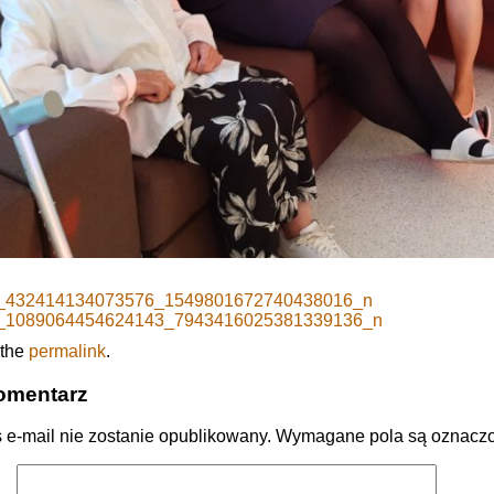
_432414134073576_1549801672740438016_n
_1089064454624143_7943416025381339136_n
 the
permalink
.
omentarz
 e-mail nie zostanie opublikowany.
Wymagane pola są oznacz