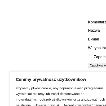
Komentar
Nazwa
E-mail
Witryna in
Zapami
Urząd Miasta Puławy
Cenimy prywatność użytkowników
Używamy plików cookie, aby poprawić jakość przeglądania,
wyświetlać reklamy lub treści dostosowane do
indywidualnych potrzeb użytkowników oraz analizować ruch
Strona główna
Prawa autorskie
Redakcja serwisu
na stronie. Kliknięcie przycisku „Akceptuj wszystkie” oznacz