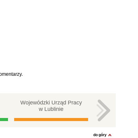
omentarzy.
Wojewódzki Urząd Pracy
Centralna ba
w Lublinie
pracy
do góry