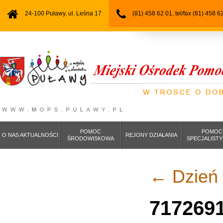
24-100 Puławy, ul. Leśna 17
(81) 458 62 01, tel/fax (81) 458 6
POMOC
POMOC
O NAS AKTUALNOŚCI
REJONY DZIAŁANIA
ŚRODOWISKOWA
SPECJALIST
←
Dzień 
717269