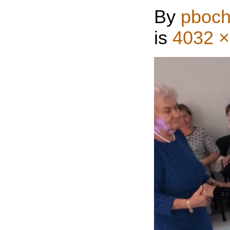
By
pboch
is
4032 ×