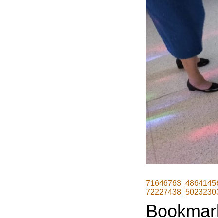
71646763_4864145
72227438_5023230
Bookmar