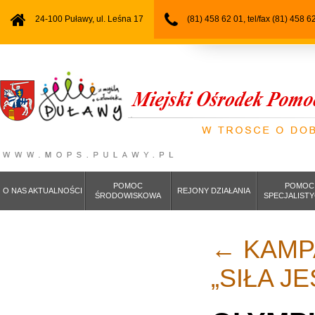
24-100 Puławy, ul. Leśna 17
(81) 458 62 01, tel/fax (81) 458 6
POMOC
POMOC
O NAS AKTUALNOŚCI
REJONY DZIAŁANIA
ŚRODOWISKOWA
SPECJALIST
←
KAMP
„SIŁA J