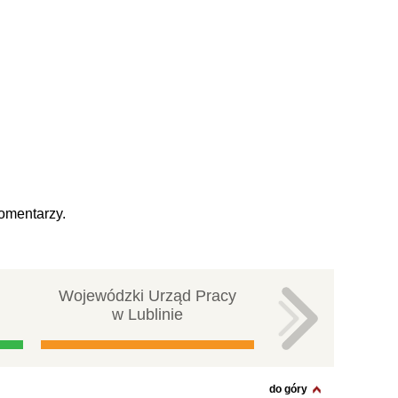
omentarzy.
Wojewódzki Urząd Pracy
Centralna ba
w Lublinie
pracy
do góry