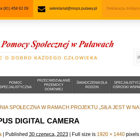
fax (81) 458 62 09
sekretariat@mops.pulawy.pl
Deklaracja dostępn
S
PRZECIWDZIAŁANIE
POMOC
ŚWIADCZENIA DLA
SPECJALISTYC
PRZEMOCY
SPECJALISTYCZNA
RODZIN
OŚRODKI WSPA
DOMOWEJ
IA SPOŁECZNA W RAMACH PROJEKTU „SIŁA JEST W NA
US DIGITAL CAMERA
a
|
Published
30 czerwca, 2023
|
Full size is
1920 × 1440
pixels