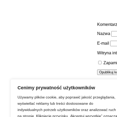
Komentar
Nazwa
E-mail
Witryna in
Zapami
Urząd Miasta Puławy
Cenimy prywatność użytkowników
Używamy plików cookie, aby poprawić jakość przeglądania,
wyświetlać reklamy lub treści dostosowane do
indywidualnych potrzeb użytkowników oraz analizować ruch
Strona główna
Prawa autorskie
Redakcja serwisu
na stronie. Kliknięcie przycisku „Akceptuj wszystkie” oznacz