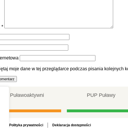
z
*
ternetowa
ętaj moje dane w tej przeglądarce podczas pisania kolejnych k
Puławoaktywni
PUP Puławy
Polityka prywatności
Deklaracja dostępności
a