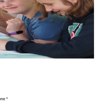
one
*