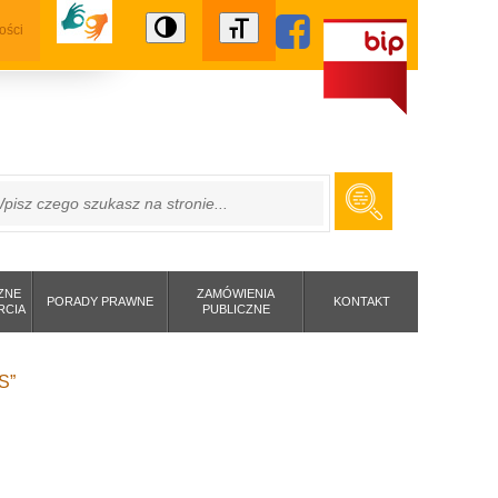
ości
ZUKAJ
ZNE
ZAMÓWIENIA
PORADY PRAWNE
KONTAKT
RCIA
PUBLICZNE
S”