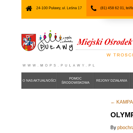
24-100 Puławy, ul. Leśna 17
(81) 458 62 01, tel/
POMOC
O NAS AKTUALNOŚCI
REJONY DZIAŁANIA
ŚRODOWISKOWA
←
KAMPAN
OLYMP
By
pbochr