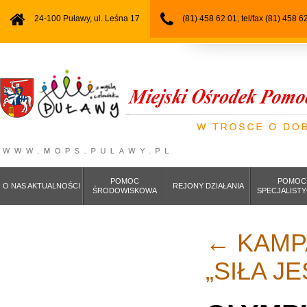
24-100 Puławy, ul. Leśna 17
(81) 458 62 01, tel/fax (81) 458 6
POMOC
POMOC
O NAS AKTUALNOŚCI
REJONY DZIAŁANIA
ŚRODOWISKOWA
SPECJALIST
←
KAMP
„SIŁA J