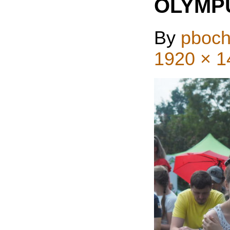
OLYMP
By
pboch
1920 × 1