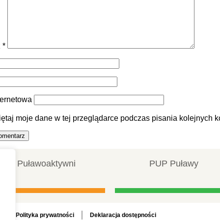
z
*
ternetowa
ętaj moje dane w tej przeglądarce podczas pisania kolejnych k
Puławoaktywni
PUP Puławy
Polityka prywatności
Deklaracja dostępności
a