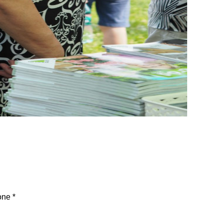
one
*