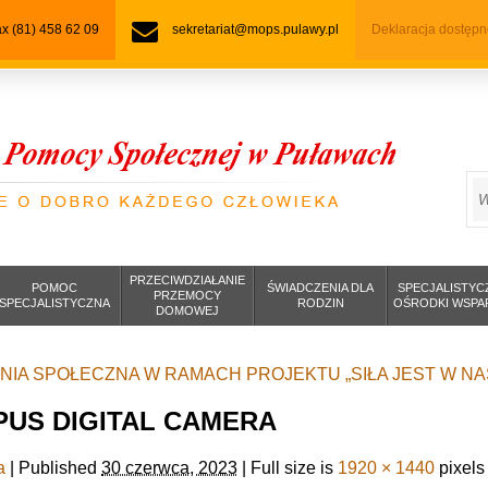
fax (81) 458 62 09
sekretariat@mops.pulawy.pl
Deklaracja dostępn
S
PRZECIWDZIAŁANIE
POMOC
ŚWIADCZENIA DLA
SPECJALISTYC
PRZEMOCY
SPECJALISTYCZNA
RODZIN
OŚRODKI WSPA
DOMOWEJ
IA SPOŁECZNA W RAMACH PROJEKTU „SIŁA JEST W NA
US DIGITAL CAMERA
a
|
Published
30 czerwca, 2023
|
Full size is
1920 × 1440
pixels