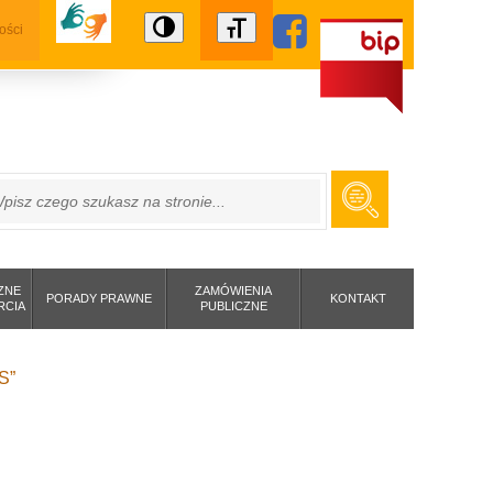
ości
ZUKAJ
ZNE
ZAMÓWIENIA
PORADY PRAWNE
KONTAKT
RCIA
PUBLICZNE
S”