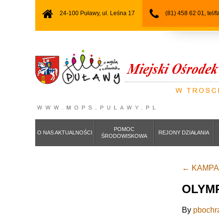
24-100 Puławy, ul. Leśna 17
(81) 458 62 01, tel/
POMOC
O NAS AKTUALNOŚCI
REJONY DZIAŁANIA
ŚRODOWISKOWA
←
KAMPAN
OLYMP
By
pbochr