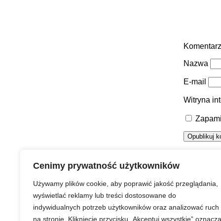
Komentar
Nazwa
E-mail
Witryna in
Zapami
Urząd Miasta Puławy
Cenimy prywatność użytkowników
Używamy plików cookie, aby poprawić jakość przeglądania,
wyświetlać reklamy lub treści dostosowane do
indywidualnych potrzeb użytkowników oraz analizować ruch
Strona główna
Prawa autorskie
Redakcja serwisu
na stronie. Kliknięcie przycisku „Akceptuj wszystkie” oznacz