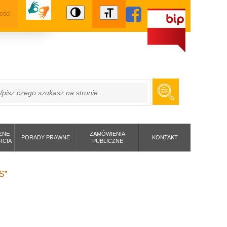
ości
ZUKAJ
ZNE
ZAMÓWIENIA
PORADY PRAWNE
KONTAKT
RCIA
PUBLICZNE
S”