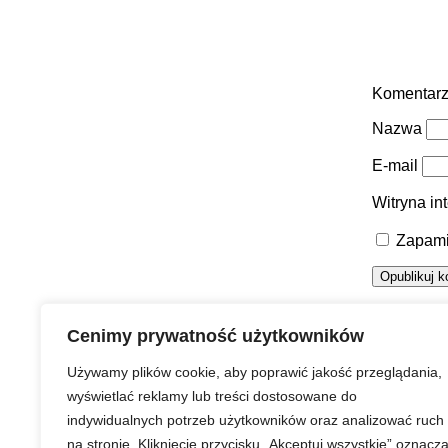
Komentar
Nazwa
E-mail
Witryna in
Zapami
Urząd Miasta Puławy
Cenimy prywatność użytkowników
Używamy plików cookie, aby poprawić jakość przeglądania,
wyświetlać reklamy lub treści dostosowane do
indywidualnych potrzeb użytkowników oraz analizować ruch
Strona główna
Prawa autorskie
Redakcja serwisu
na stronie. Kliknięcie przycisku „Akceptuj wszystkie” oznacz