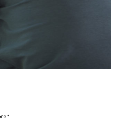
one
*