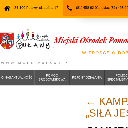
24-100 Puławy, ul. Leśna 17
(81) 458 62 01, tel/fax (81) 458 6
POMOC
POMOC
O NAS AKTUALNOŚCI
REJONY DZIAŁANIA
ŚRODOWISKOWA
SPECJALIST
←
KAMP
„SIŁA J