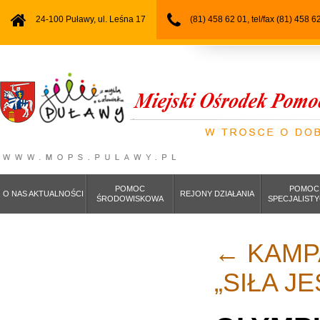
24-100 Puławy, ul. Leśna 17
(81) 458 62 01, tel/fax (81) 458 6
POMOC
POMOC
O NAS AKTUALNOŚCI
REJONY DZIAŁANIA
ŚRODOWISKOWA
SPECJALIST
←
KAMP
„SIŁA J