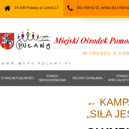
24-100 Puławy, ul. Leśna 17
(81) 458 62 01, tel/fax (81) 458 6
POMOC
POMOC
O NAS AKTUALNOŚCI
REJONY DZIAŁANIA
ŚRODOWISKOWA
SPECJALIST
←
KAMP
„SIŁA J