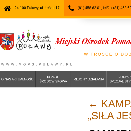
24-100 Puławy, ul. Leśna 17
(81) 458 62 01, tel/fax (81) 458 6
POMOC
POMOC
O NAS AKTUALNOŚCI
REJONY DZIAŁANIA
ŚRODOWISKOWA
SPECJALIST
←
KAMP
„SIŁA J