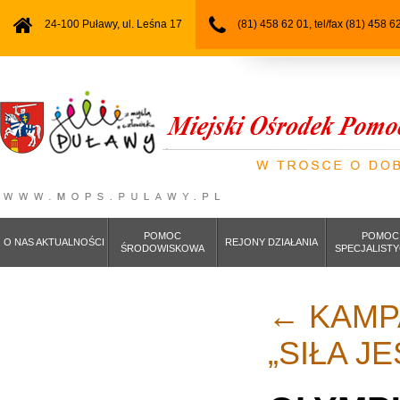
24-100 Puławy, ul. Leśna 17
(81) 458 62 01, tel/fax (81) 458 6
POMOC
POMOC
O NAS AKTUALNOŚCI
REJONY DZIAŁANIA
ŚRODOWISKOWA
SPECJALIST
←
KAMP
„SIŁA J