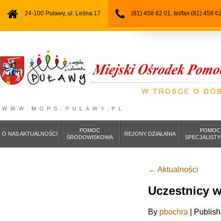
24-100 Puławy, ul. Leśna 17
(81) 458 62 01, tel/fax (81) 458 6
POMOC
POMOC
O NAS AKTUALNOŚCI
REJONY DZIAŁANIA
ŚRODOWISKOWA
SPECJALIST
←
Aktualności
Uczestnicy w
By
pbochra
|
Publis