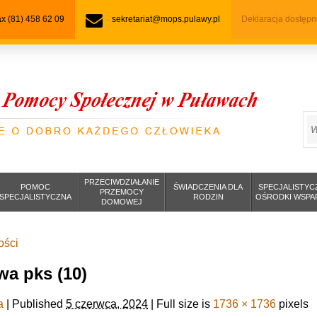
fax (81) 458 62 09
sekretariat@mops.pulawy.pl
Deklaracja dostępn
S
PRZECIWDZIAŁANIE
POMOC
ŚWIADCZENIA DLA
SPECJALISTYC
PRZEMOCY
SPECJALISTYCZNA
RODZIN
OŚRODKI WSPA
DOMOWEJ
ości
a pks (10)
a
|
Published
5 czerwca, 2024
|
Full size is
1736 × 1736
pixels