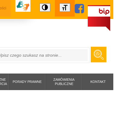
ości
ZUKAJ
ZNE
ZAMÓWIENIA
PORADY PRAWNE
KONTAKT
RCIA
PUBLICZNE