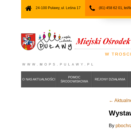
24-100 Puławy, ul. Leśna 17
(81) 458 62 01, tel/
POMOC
O NAS AKTUALNOŚCI
REJONY DZIAŁANIA
ŚRODOWISKOWA
←
Aktualn
Wystaw
By
pbochr