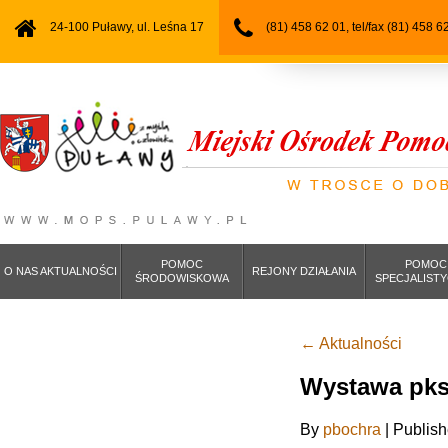
24-100 Puławy, ul. Leśna 17
(81) 458 62 01, tel/fax (81) 458 6
POMOC
POMOC
O NAS AKTUALNOŚCI
REJONY DZIAŁANIA
ŚRODOWISKOWA
SPECJALIST
←
Aktualności
Wystawa pks
By
pbochra
|
Publis