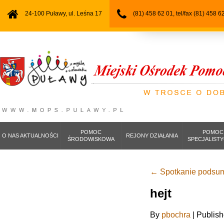
24-100 Puławy, ul. Leśna 17
(81) 458 62 01, tel/fax (81) 458 6
POMOC
POMOC
O NAS AKTUALNOŚCI
REJONY DZIAŁANIA
ŚRODOWISKOWA
SPECJALIST
←
Spotkanie podsum
hejt
By
pbochra
|
Publis