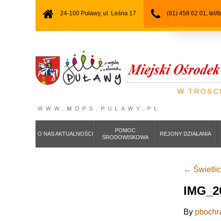
24-100 Puławy, ul. Leśna 17
(81) 458 62 01, tel/
POMOC
O NAS AKTUALNOŚCI
REJONY DZIAŁANIA
ŚRODOWISKOWA
←
Świetli
IMG_2
By
pbochr