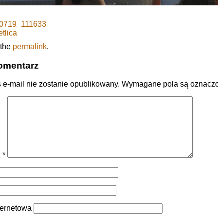
0719_111633
etlica
 the
permalink
.
omentarz
 e-mail nie zostanie opublikowany.
Wymagane pola są oznacz
z
*
ternetowa