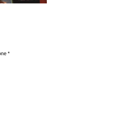
one
*