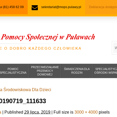
fax (81) 458 62 09
sekretariat@mops.pulawy.pl
Deklaracja dostępn
S
PRZECIWDZIAŁANIE
POMOC
ŚWIADCZENIA DLA
SPECJALISTYC
PRZEMOCY
SPECJALISTYCZNA
RODZIN
OŚRODKI WSPA
DOMOWEJ
ca Środowiskowa Dla Dzieci
0190719_111633
a
|
Published
29 lipca, 2019
|
Full size is
3000 × 4000
pixels