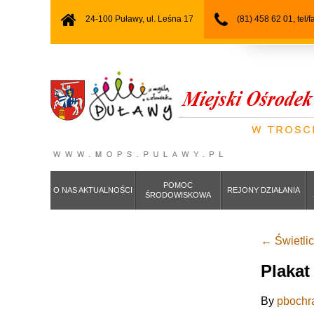
24-100 Puławy, ul. Leśna 17
(81) 458 62 01, tel/
POMOC
O NAS AKTUALNOŚCI
REJONY DZIAŁANIA
ŚRODOWISKOWA
←
Świetli
Plakat
By
pbochr