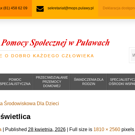
fax (81) 458 62 09
sekretariat@mops.pulawy.pl
Deklaracja dostępn
S
PRZECIWDZIAŁANIE
POMOC
ŚWIADCZENIA DLA
SPECJALISTYC
PRZEMOCY
SPECJALISTYCZNA
RODZIN
OŚRODKI WSPA
DOMOWEJ
ca Środowiskowa Dla Dzieci
 świetlica
a
|
Published
28 kwietnia, 2026
|
Full size is
1810 × 2560
pixels