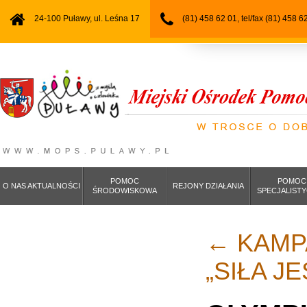
24-100 Puławy, ul. Leśna 17
(81) 458 62 01, tel/fax (81) 458 6
POMOC
POMOC
O NAS AKTUALNOŚCI
REJONY DZIAŁANIA
ŚRODOWISKOWA
SPECJALIST
←
KAMP
„SIŁA J