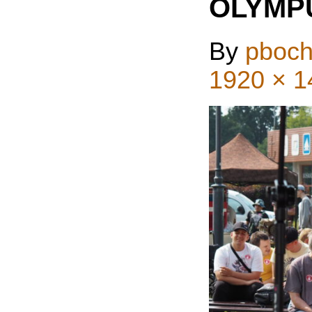
OLYMP
By
pboch
1920 × 1