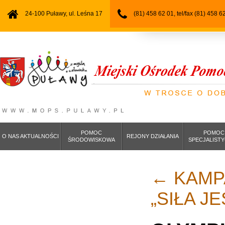
24-100 Puławy, ul. Leśna 17
(81) 458 62 01, tel/fax (81) 458 6
POMOC
POMOC
O NAS AKTUALNOŚCI
REJONY DZIAŁANIA
ŚRODOWISKOWA
SPECJALIST
←
KAMP
„SIŁA J