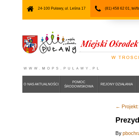
24-100 Puławy, ul. Leśna 17
(81) 458 62 01, tel/
POMOC
O NAS AKTUALNOŚCI
REJONY DZIAŁANIA
ŚRODOWISKOWA
←
Projekt:
Prezyd
By
pbochr