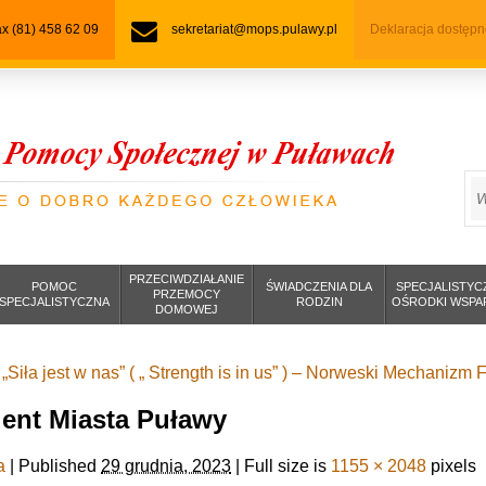
fax (81) 458 62 09
sekretariat@mops.pulawy.pl
Deklaracja dostępn
S
PRZECIWDZIAŁANIE
POMOC
ŚWIADCZENIA DLA
SPECJALISTYC
PRZEMOCY
SPECJALISTYCZNA
RODZIN
OŚRODKI WSPA
DOMOWEJ
 „Siła jest w nas” ( „ Strength is in us” ) – Norweski Mechaniz
ent Miasta Puławy
a
|
Published
29 grudnia, 2023
|
Full size is
1155 × 2048
pixels