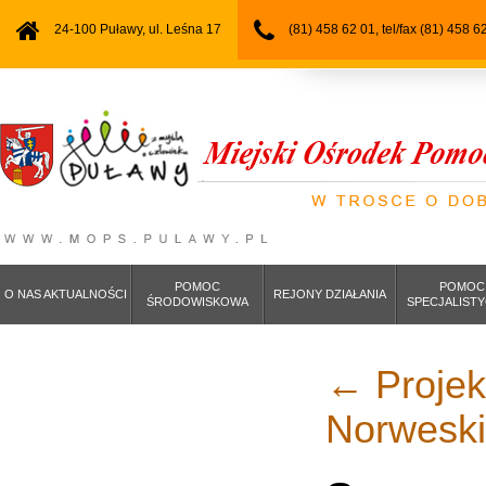
24-100 Puławy, ul. Leśna 17
(81) 458 62 01, tel/fax (81) 458 6
POMOC
POMOC
O NAS AKTUALNOŚCI
REJONY DZIAŁANIA
ŚRODOWISKOWA
SPECJALIST
←
Projekt
Norwesk