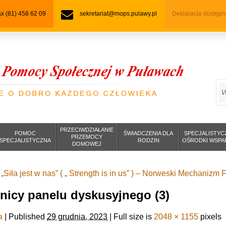
fax (81) 458 62 09
sekretariat@mops.pulawy.pl
Deklaracja dostępn
S
PRZECIWDZIAŁANIE
POMOC
ŚWIADCZENIA DLA
SPECJALISTYC
PRZEMOCY
SPECJALISTYCZNA
RODZIN
OŚRODKI WSPA
DOMOWEJ
 „Siła jest w nas” ( „ Strength is in us” ) – Norweski Mechaniz
nicy panelu dyskusyjnego (3)
a
|
Published
29 grudnia, 2023
|
Full size is
2048 × 1155
pixels