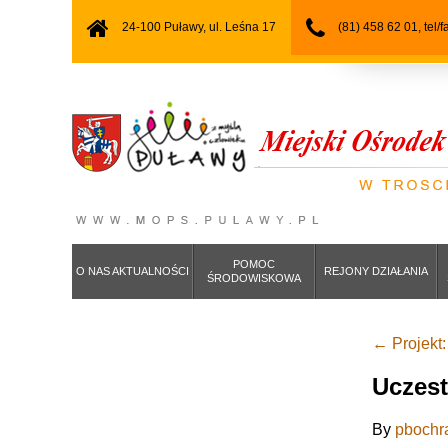
24-100 Puławy, ul. Leśna 17
(81) 458 62 01, tel/
POMOC
O NAS AKTUALNOŚCI
REJONY DZIAŁANIA
ŚRODOWISKOWA
←
Projekt:
Uczest
By
pbochr