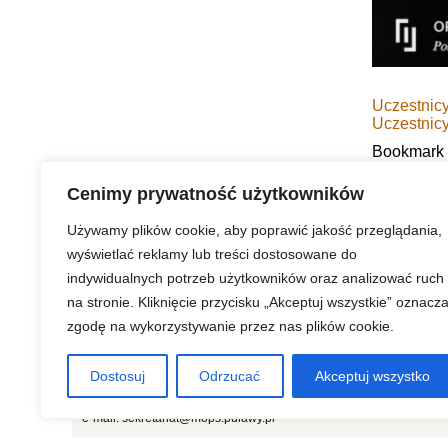
Uczestnicy
Uczestnicy
Bookmark
Urząd Miasta Puławy
Cenimy prywatność użytkowników
Używamy plików cookie, aby poprawić jakość przeglądania,
wyświetlać reklamy lub treści dostosowane do
indywidualnych potrzeb użytkowników oraz analizować ruch
Strona główna
Prawa autorskie
Redakcja serwisu
na stronie. Kliknięcie przycisku „Akceptuj wszystkie” oznacz
zgodę na wykorzystywanie przez nas plików cookie.
Miejski Ośrodek Pomocy Społecznej
24-100 Puławy, ul. Leśna 17
Dostosuj
Odrzucać
Akceptuj wszystko
tel./fax (81) 458 62 01, (81) 458 62 09
e-mail: sekretariat@mops.pulawy.pl