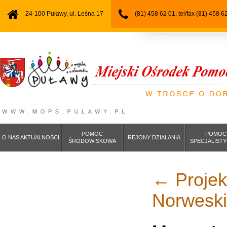
24-100 Puławy, ul. Leśna 17
(81) 458 62 01, tel/fax (81) 458 6
POMOC
POMOC
O NAS AKTUALNOŚCI
REJONY DZIAŁANIA
ŚRODOWISKOWA
SPECJALIST
←
Projekt
Norwesk