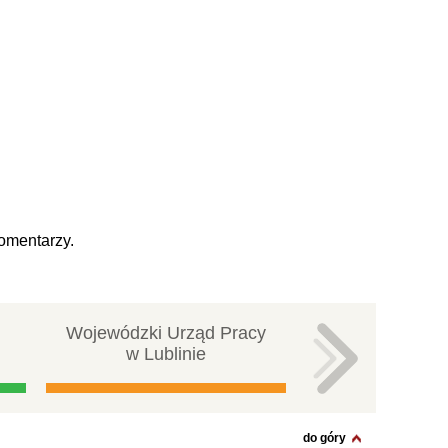
omentarzy.
Wojewódzki Urząd Pracy
Centralna ba
w Lublinie
pracy
do góry