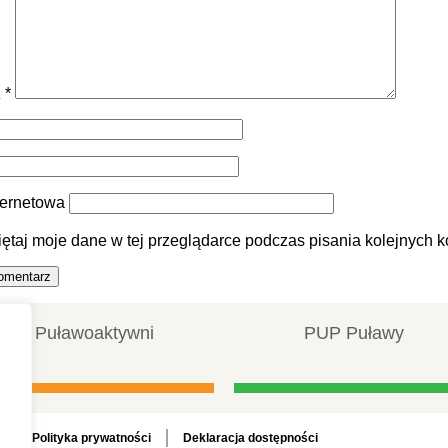
z
*
ternetowa
ętaj moje dane w tej przeglądarce podczas pisania kolejnych k
Puławoaktywni
PUP Puławy
Polityka prywatności
Deklaracja dostępności
a