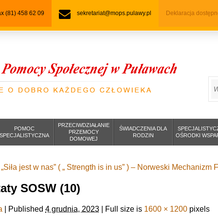
fax (81) 458 62 09
sekretariat@mops.pulawy.pl
Deklaracja dostępn
S
PRZECIWDZIAŁANIE
POMOC
ŚWIADCZENIA DLA
SPECJALISTYC
PRZEMOCY
SPECJALISTYCZNA
RODZIN
OŚRODKI WSPA
DOMOWEJ
 „Siła jest w nas” ( „ Strength is in us” ) – Norweski Mechaniz
taty SOSW (10)
a
|
Published
4 grudnia, 2023
|
Full size is
1600 × 1200
pixels