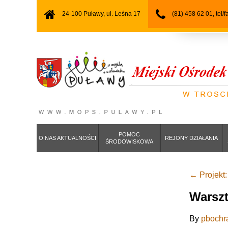
24-100 Puławy, ul. Leśna 17
(81) 458 62 01, tel/
POMOC
O NAS AKTUALNOŚCI
REJONY DZIAŁANIA
ŚRODOWISKOWA
←
Projekt:
Warsz
By
pbochr