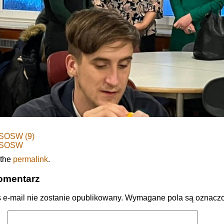
 SOSW (9)
y SOSW
 the
permalink
.
omentarz
 e-mail nie zostanie opublikowany.
Wymagane pola są oznacz