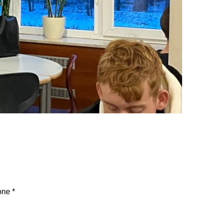
one
*