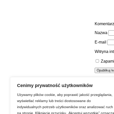
Komentar
Nazwa
E-mail
Witryna in
Zapami
Urząd Miasta Puławy
Cenimy prywatność użytkowników
Używamy plików cookie, aby poprawić jakość przeglądania,
wyświetlać reklamy lub treści dostosowane do
indywidualnych potrzeb użytkowników oraz analizować ruch
Strona główna
Prawa autorskie
Redakcja serwisu
na stronie. Kliknięcie przycisku „Akceptuj wszystkie” oznacz