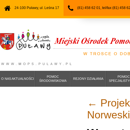
24-100 Puławy, ul. Leśna 17
(81) 458 62 01, tel/fax (81) 458 6
POMOC
POMOC
O NAS AKTUALNOŚCI
REJONY DZIAŁANIA
ŚRODOWISKOWA
SPECJALIST
←
Projekt
Norwesk