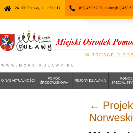
24-100 Puławy, ul. Leśna 17
(81) 458 62 01, tel/fax (81) 458 6
POMOC
POMOC
O NAS AKTUALNOŚCI
REJONY DZIAŁANIA
ŚRODOWISKOWA
SPECJALIST
←
Projekt
Norwesk