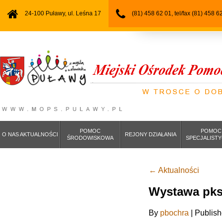
24-100 Puławy, ul. Leśna 17
(81) 458 62 01, tel/fax (81) 458 6
POMOC
POMOC
O NAS AKTUALNOŚCI
REJONY DZIAŁANIA
ŚRODOWISKOWA
SPECJALIST
←
Aktualności
Wystawa pks
By
pbochra
|
Publis