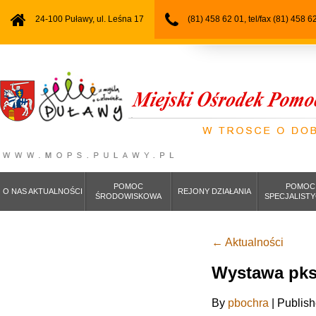
24-100 Puławy, ul. Leśna 17
(81) 458 62 01, tel/fax (81) 458 6
POMOC
POMOC
O NAS AKTUALNOŚCI
REJONY DZIAŁANIA
ŚRODOWISKOWA
SPECJALIST
←
Aktualności
Wystawa pks
By
pbochra
|
Publis