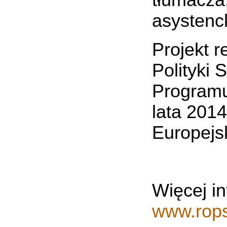
tłumacza
asystenc
Projekt 
Polityki
Programu
lata 201
Europejs
Więcej in
www.rops.