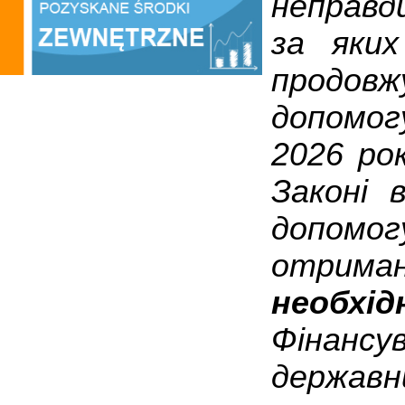
неправд
за яки
продов
допомог
2026 рок
Законі 
допомог
отриман
необхі
Фінансу
держав