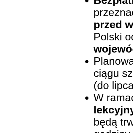
Bezpłat
przezna
przed w
Polski o
wojewód
Planowa
ciągu sz
(do lipca
W ramac
lekcyjn
będą trw