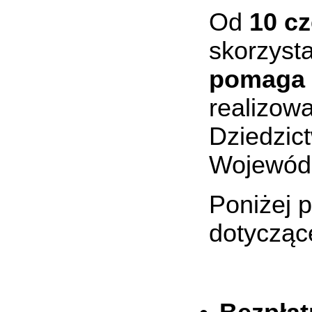
Od
10 cz
skorzyst
pomaga U
realizow
Dziedzic
Wojewódz
Poniżej 
dotyczące