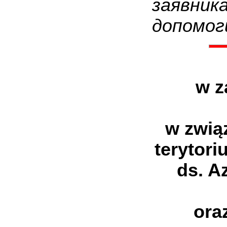
заявн
допомог
w z
w zwią
terytor
ds. Az
ora