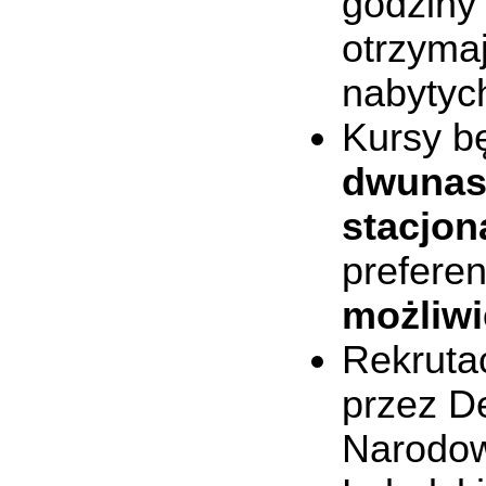
godziny 
otrzyma
nabytyc
Kursy b
dwunas
stacjon
preferen
możliwi
Rekruta
przez De
Narodow