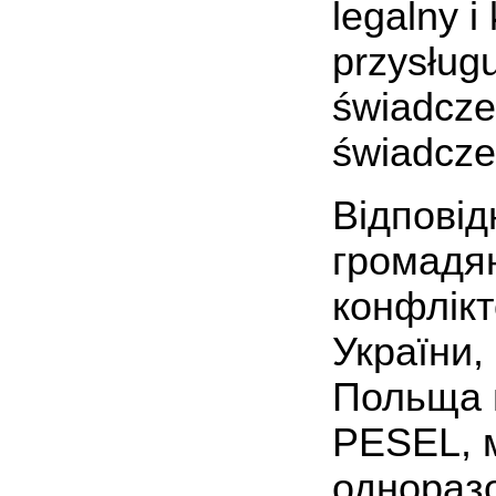
legalny i
przysług
świadcze
świadcze
Відповід
громадян
конфлікт
України,
Польща в
PESEL, м
одноразо