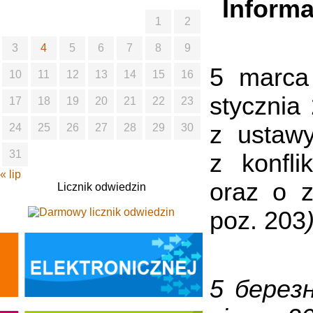
Informa
1
2
3
4
5
6
7
8
9
5 marca
10
11
12
13
14
15
16
stycznia
17
18
19
20
21
22
23
z ustaw
24
25
26
27
28
29
30
31
z konfl
« lip
oraz o z
Licznik odwiedzin
poz. 203
5 берез