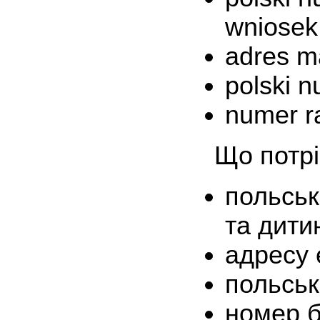
wniosek 
adres m
polski n
numer r
Що потрі
польськ
та дити
адресу 
польськ
номер б