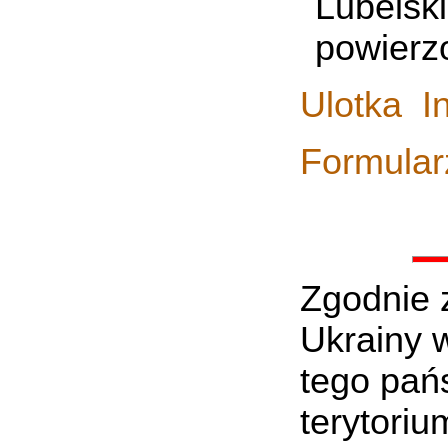
Lubelski
powierz
Ulotka I
Formular
Zgodnie 
Ukrainy 
tego pań
terytoriu