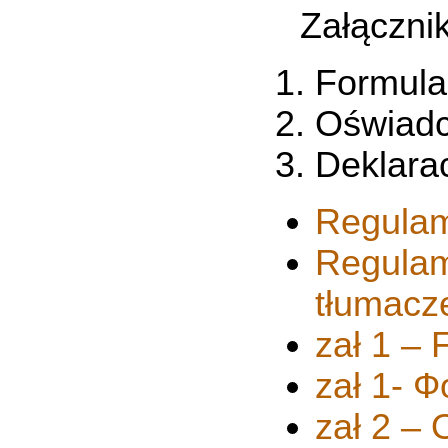
Załącznik
Formula
Oświadc
Deklarac
Regulami
Regula
tłumacz
zał 1 –
zał 1- 
zał 2 – 