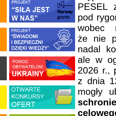
PESEL z
pod rygo
wobec n
że nie 
nadal ko
ale w o
2026 r.,
z dnia 1
mogły u
schronie
celoweg