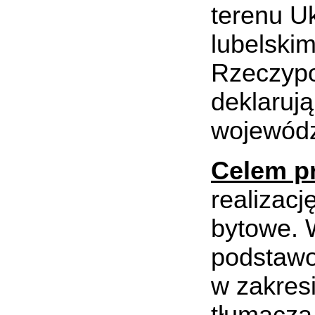
terenu U
lubelskim
Rzeczypos
deklaruj
wojewódz
Celem p
realizacj
bytowe. 
podstawo
w zakres