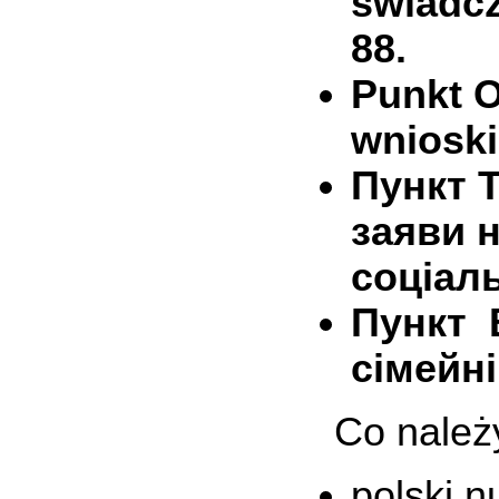
świadcz
88.
Punkt O
wnioski
Пункт 
заяви 
соціаль
Пункт 
сімейні
Co należ
polski 