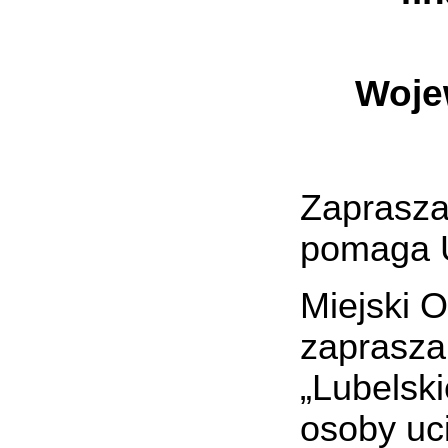
Woje
Zaprasza
pomaga U
Miejski 
zaprasza 
„Lubelsk
osoby uci