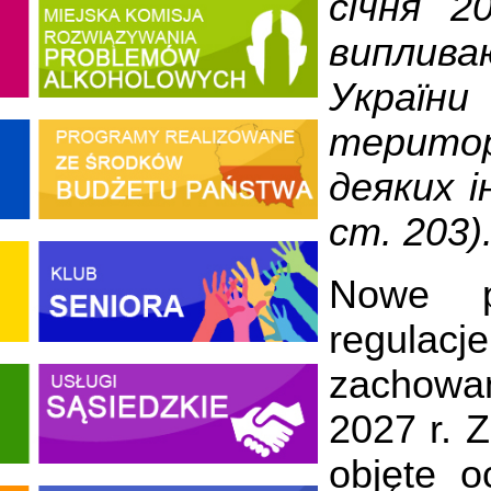
січня 2
виплива
України
територ
деяких і
ст. 203)
Nowe pr
regulacj
zachowa
2027 r. 
objęte 