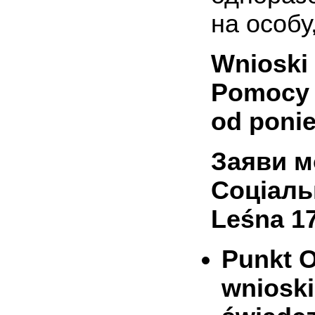
на особу
Wnioski
Pomocy S
od ponie
Заяви м
Соціаль
Leśna 17
Punkt O
wnioski