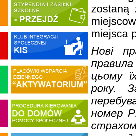
zostaną 
miejsco
miejsca 
Нові пр
правила
цьому ї
року. З
перебу
номер P
страхо