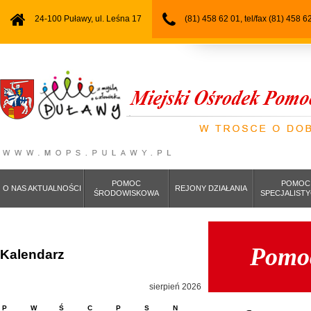
24-100 Puławy, ul. Leśna 17
(81) 458 62 01, tel/fax (81) 458 6
POMOC
POMOC
O NAS AKTUALNOŚCI
REJONY DZIAŁANIA
ŚRODOWISKOWA
SPECJALIST
Pomoc
Kalendarz
sierpień 2026
P
W
Ś
C
P
S
N