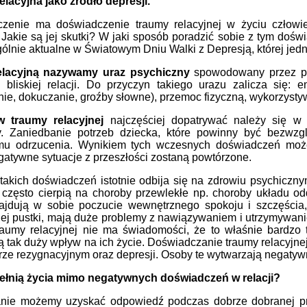
lacyjna jako źródło depresji.”
czenie ma doświadczenie traumy relacyjnej w życiu człow
Jakie są jej skutki? W jaki sposób poradzić sobie z tym doś
gólnie aktualne w Światowym Dniu Walki z Depresją, której jedn
elacyjną nazywamy uraz psychiczny
spowodowany przez po
e bliskiej relacji. Do przyczyn takiego urazu zalicza się:
ie, dokuczanie, groźby słowne), przemoc fizyczną, wykorzysty
 traumy relacyjnej
najczęściej dopatrywać należy się w d
. Zaniedbanie potrzeb dziecka, które powinny być bezwzg
u odrzucenia. Wynikiem tych wczesnych doświadczeń moż
gatywne sytuacje z przeszłości zostaną powtórzone.
takich doświadczeń istotnie odbija się na zdrowiu psychiczny
, często cierpią na choroby przewlekłe np. choroby układu o
ajdują w sobie poczucie wewnętrznego spokoju i szczęścia,
j pustki, mają duże problemy z nawiązywaniem i utrzymywaniem 
raumy relacyjnej nie ma świadomości, że to właśnie bardzo t
ją tak duży wpływ na ich życie. Doświadczanie traumy relacyjne
rze rezygnacyjnym oraz depresji. Osoby te wytwarzają negatywn
pełnią życia mimo negatywnych doświadczeń w relacji?
anie możemy uzyskać odpowiedź podczas dobrze dobranej pra