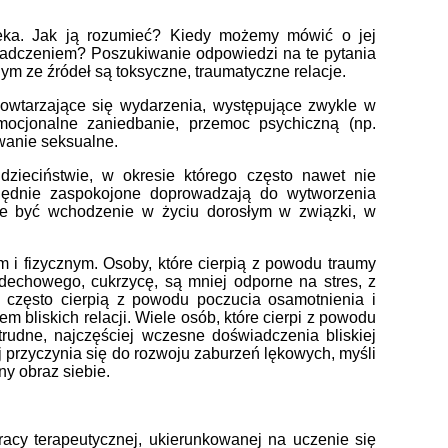
ieka. Jak ją rozumieć? Kiedy możemy mówić o jej
wiadczeniem? Poszukiwanie odpowiedzi na te pytania
ym ze źródeł są toksyczne, traumatyczne relacje.
wtarzające się wydarzenia, występujące zwykle w
 emocjonalne zaniedbanie, przemoc psychiczną (np.
wanie seksualne.
zieciństwie, w okresie którego często nawet nie
lędnie zaspokojone doprowadzają do wytworzenia
e być wchodzenie w życiu dorosłym w związki, w
m i fizycznym. Osoby, które cierpią z powodu traumy
ddechowego, cukrzycę, są mniej odporne na stres, z
 często cierpią z powodu poczucia osamotnienia i
bliskich relacji. Wiele osób, które cierpi z powodu
rudne, najczęściej wczesne doświadczenia bliskiej
j przyczynia się do rozwoju zaburzeń lękowych, myśli
y obraz siebie.
cy terapeutycznej, ukierunkowanej na uczenie się