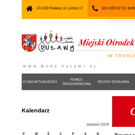
24-100 Puławy, ul. Leśna 17
(81) 458 62 01, tel/
POMOC
O NAS AKTUALNOŚCI
REJONY DZIAŁANIA
ŚRODOWISKOWA
O
Kalendarz
sierpień 2026
P
W
Ś
C
P
S
N