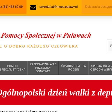
fax (81) 458 62 09
sekretariat@mops.pulawy.pl
Deklaracja dostępn
S
PRZECIWDZIAŁANIE
POMOC
ŚWIADCZENIA DLA
SPECJALISTYC
PRZEMOCY
SPECJALISTYCZNA
RODZIN
OŚRODKI WSPA
DOMOWEJ
gólnopolski dzień walki z dep