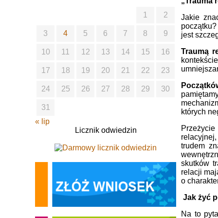
„Trauma re
1
2
Jakie zna
początku? 
3
4
5
6
7
8
9
jest szcze
Traumą r
10
11
12
13
14
15
16
kontekści
umniejszan
17
18
19
20
21
22
23
Początków
24
25
26
27
28
29
30
pamiętamy
mechanizm
31
których ne
« lip
Przeżycie 
Licznik odwiedzin
relacyjnej
trudem zn
wewnętrzne
skutków t
relacji ma
o charakte
Jak żyć 
Na to pyt