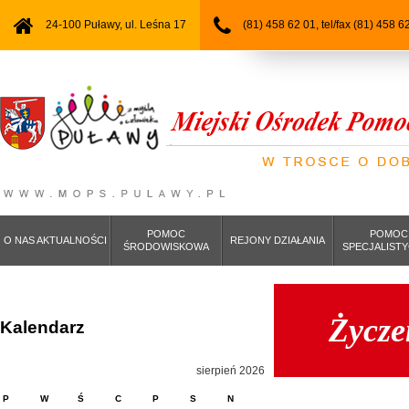
24-100 Puławy, ul. Leśna 17
(81) 458 62 01, tel/fax (81) 458 6
POMOC
POMOC
O NAS AKTUALNOŚCI
REJONY DZIAŁANIA
ŚRODOWISKOWA
SPECJALIST
Życze
Kalendarz
sierpień 2026
P
W
Ś
C
P
S
N