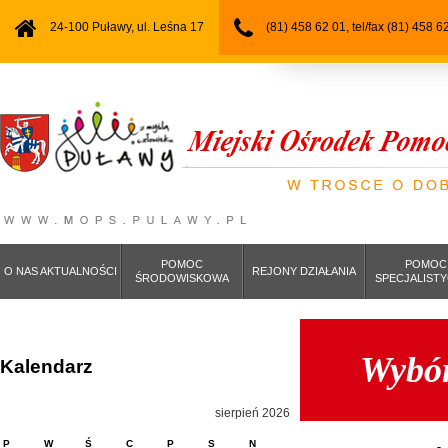
24-100 Puławy, ul. Leśna 17
(81) 458 62 01, tel/fax (81) 458 6
POMOC
POMOC
O NAS AKTUALNOŚCI
REJONY DZIAŁANIA
ŚRODOWISKOWA
SPECJALIST
Wybór
Kalendarz
sierpień 2026
P
W
Ś
C
P
S
N