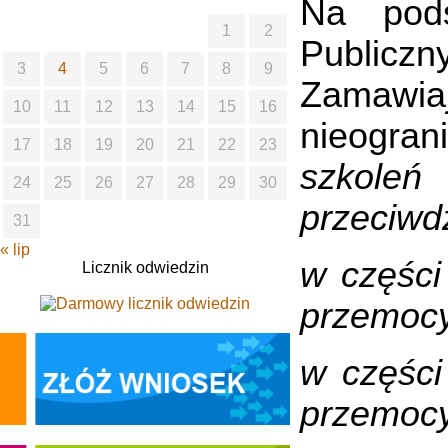
Na pod
1
2
Publiczn
3
4
5
6
7
8
9
Zamawia
10
11
12
13
14
15
16
nieogran
17
18
19
20
21
22
23
szkoleń
24
25
26
27
28
29
30
przeciwd
31
« lip
w części
Licznik odwiedzin
przemoc
w części
przemoc