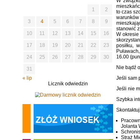
W związku
mieszkańc
1
2
to czas sz
warunków 
3
4
5
6
7
8
9
mieszkając
stanowić z
10
11
12
13
14
15
16
W okresie 
skorzystan
17
18
19
20
21
22
23
posiłku, 
Puławach, 
16.00 (pun
24
25
26
27
28
29
30
Nie bądź o
31
Jeśli sam 
« lip
Licznik odwiedzin
Jeśli nie 
Szybka int
Skontaktuj
Pracown
Jolanta 
Schronis
Straż Mi