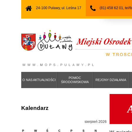
24-100 Puławy, ul. Leśna 17
(81) 458 62 01, tel/
POMOC
O NAS AKTUALNOŚCI
REJONY DZIAŁANIA
ŚRODOWISKOWA
Kalendarz
sierpień 2026
P
W
Ś
C
P
S
N