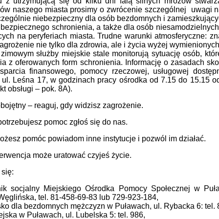
 z utrzymującą się od kilku dni falą silnych mrozów stwarz
ów naszego miasta prosimy o zwrócenie szczególnej uwagi na 
czególnie niebezpieczny dla osób bezdomnych i zamieszkujący
bezpiecznego schronienia, a także dla osób niesamodzielnych
ych na peryferiach miasta. Trudne warunki atmosferyczne: zn
agrożenie nie tylko dla zdrowia, ale i życia wyżej wymienionyc
zimowym służby miejskie stale monitorują sytuację osób, któr
ia z oferowanych form schronienia. Informację o zasadach sk
wsparcia finansowego, pomocy rzeczowej, usługowej dost
ul. Leśna 17, w godzinach pracy ośrodka od 7.15 do 15.15 od
kt obsługi – pok. 8A).
bojętny – reaguj, gdy widzisz zagrożenie.
potrzebujesz pomoc zgłoś się do nas.
możesz pomóc powiadom inne instytucje i pozwól im działać.
erwencja może uratować czyjeś życie.
 się:
ik socjalny Miejskiego Ośrodka Pomocy Społecznej w Pu
Węglińska, tel. 81-458-69-83 lub 729-923-184,
ko dla bezdomnych mężczyzn w Puławach, ul. Rybacka 6: tel. 
ejska w Puławach, ul. Lubelska 5: tel. 986,