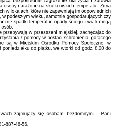
ającą bezpośrednie zagrożenie dla życia i zdrowia
osoby narażone na skutki niskich temperatur. Zima
ch w lokalach, które nie zapewniają im odpowiednich
, w podeszłym wieku, samotnie gospodarujących czy
aczne spadki temperatur, opady śniegu i wiatr mogą
h osób.
e przebywają w przestrzeni miejskiej, zachęcając do
orzystania z pomocy w postaci schronienia, gorącego
ępne są w Miejskim Ośrodku Pomocy Społecznej w
 poniedziałku do piątku, we wtorki od godz. 8.00 do
ławach zajmujący się osobami bezdomnymi – Pani
81-887-48-56,