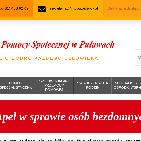
fax (81) 458 62 09
sekretariat@mops.pulawy.pl
Deklaracja dostępn
S
PRZECIWDZIAŁANIE
POMOC
ŚWIADCZENIA DLA
SPECJALISTYC
PRZEMOCY
SPECJALISTYCZNA
RODZIN
OŚRODKI WSPA
DOMOWEJ
Apel w sprawie osób bezdomny