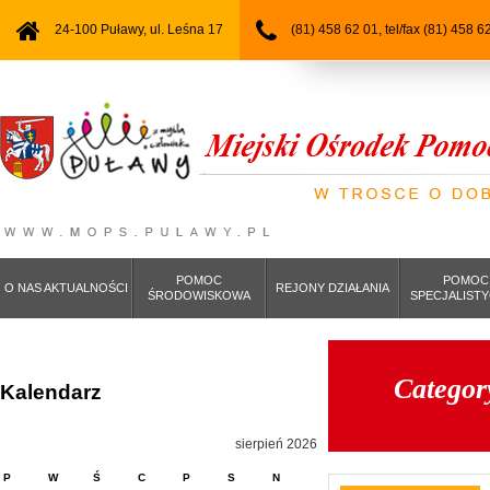
24-100 Puławy, ul. Leśna 17
(81) 458 62 01, tel/fax (81) 458 6
POMOC
POMOC
O NAS AKTUALNOŚCI
REJONY DZIAŁANIA
ŚRODOWISKOWA
SPECJALIST
Categor
Kalendarz
sierpień 2026
P
W
Ś
C
P
S
N