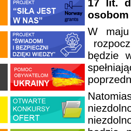
17 lit.
osobom 
W maju 
rozpoczn
będzie w
spełnia
poprzedn
Natomia
niezdoln
niezdoln