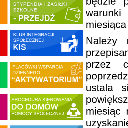
będzie p
warunki
miesiąca
Należy 
przepisa
przez c
poprzed
ustala 
powięks
miesiąc 
uzyskani