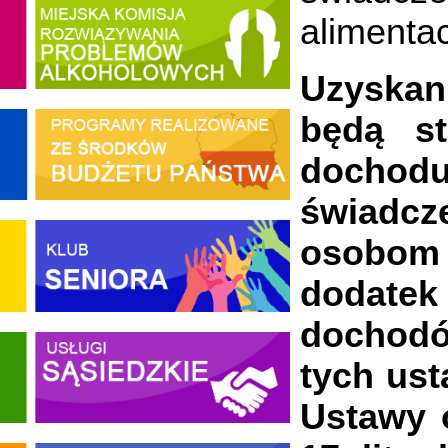
alimenta
Uzyskani
będą st
dochodu
świadcz
osobom
dodate
dochodó
tych usta
Ustawy o