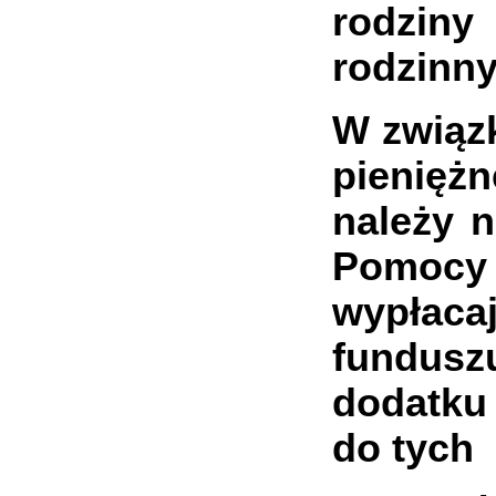
rodziny
rodzinny
W związ
pienięż
należy 
Pomocy
wypłaca
fundusz
dodatku
do tych 