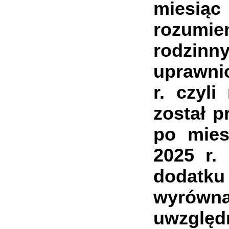
miesiąc
rozumie
rodzi
uprawni
r. czyl
został p
po mies
2025 r.
dodatku 
wyrówn
uwzględ