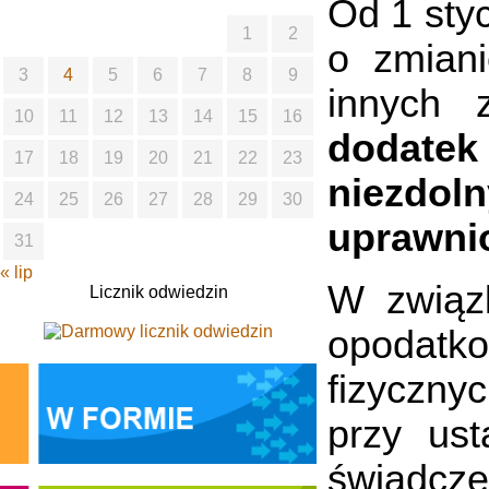
Od 1 styc
1
2
o zmiani
3
4
5
6
7
8
9
innych 
10
11
12
13
14
15
16
dodatek
17
18
19
20
21
22
23
niezdol
24
25
26
27
28
29
30
uprawnio
31
« lip
W związ
Licznik odwiedzin
opodat
fizyczny
przy us
świadcz