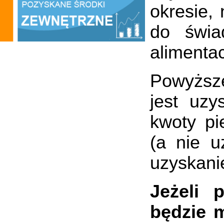
okresie,
do świa
alimenta
Powyższe
jest uzy
kwoty pi
(a nie u
uzyskani
Jeżeli 
będzie m