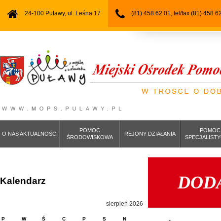
24-100 Puławy, ul. Leśna 17
(81) 458 62 01, tel/fax (81) 458 6
POMOC
POMOC
O NAS AKTUALNOŚCI
REJONY DZIAŁANIA
ŚRODOWISKOWA
SPECJALIST
DOD
Kalendarz
sierpień 2026
P
W
Ś
C
P
S
N