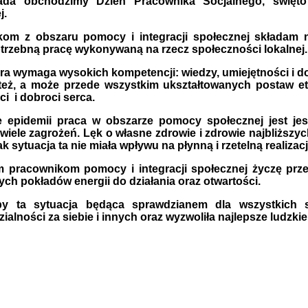
pada obchodzimy Dzień Pracownika Socjalnego, święto
j.
om z obszaru pomocy i integracji społecznej składam n
trzebną pracę wykonywaną na rzecz społeczności lokalnej.
óra wymaga wysokich kompetencji: wiedzy, umiejętności i d
ż, a może przede wszystkim ukształtowanych postaw etyc
ci i dobroci serca.
 epidemii praca w obszarze pomocy społecznej jest jesz
 wiele zagrożeń. Lęk o własne zdrowie i zdrowie najbliższy
ak sytuacja ta nie miała wpływu na płynną i rzetelną realiz
 pracownikom pomocy i integracji społecznej życzę prz
ych pokładów energii do działania oraz otwartości.
by ta sytuacja będąca sprawdzianem dla wszystkich 
alności za siebie i innych oraz wyzwoliła najlepsze ludzkie e