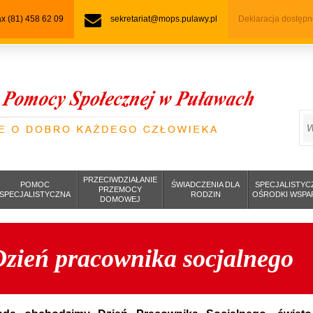
fax (81) 458 62 09
sekretariat@mops.pulawy.pl
Deklaracja dostępn
S
PRZECIWDZIAŁANIE
POMOC
ŚWIADCZENIA DLA
SPECJALISTYC
PRZEMOCY
SPECJALISTYCZNA
RODZIN
OŚRODKI WSPA
DOMOWEJ
Dzień pracownika socjalnego