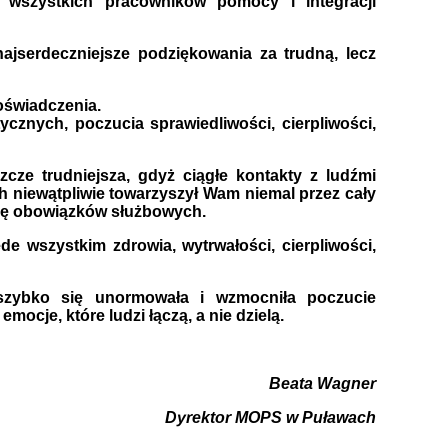
 wszystkich pracowników pomocy i integracji
ajserdeczniejsze podziękowania za trudną, lecz
oświadczenia.
znych, poczucia sprawiedliwości, cierpliwości,
cze trudniejsza, gdyż ciągłe kontakty z ludźmi
ch niewątpliwie towarzyszył Wam niemal przez cały
ację obowiązków służbowych.
ede wszystkim zdrowia
, wytrwałości, cierpliwości,
szybko się unormowała i wzmocniła poczucie
mocje, które ludzi łączą, a nie dzielą.
Beata Wagner
Dyrektor MOPS w Puławach