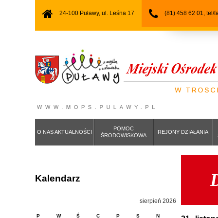
24-100 Puławy, ul. Leśna 17
(81) 458 62 01, tel/
POMOC
O NAS AKTUALNOŚCI
REJONY DZIAŁANIA
ŚRODOWISKOWA
Kalendarz
sierpień 2026
P
W
Ś
C
P
S
N