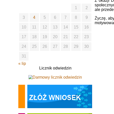
Z okazji 
społecznyc
1
2
ale przede
3
4
5
6
7
8
9
Życzę, aby
motywowały
10
11
12
13
14
15
16
17
18
19
20
21
22
23
24
25
26
27
28
29
30
31
« lip
Licznik odwiedzin