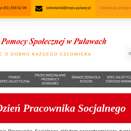
fax (81) 458 62 09
sekretariat@mops.pulawy.pl
Deklaracja dostępn
S
PRZECIWDZIAŁANIE
POMOC
ŚWIADCZENIA DLA
SPECJALISTYC
PRZEMOCY
SPECJALISTYCZNA
RODZIN
OŚRODKI WSPA
DOMOWEJ
Dzień Pracownika Socjalnego