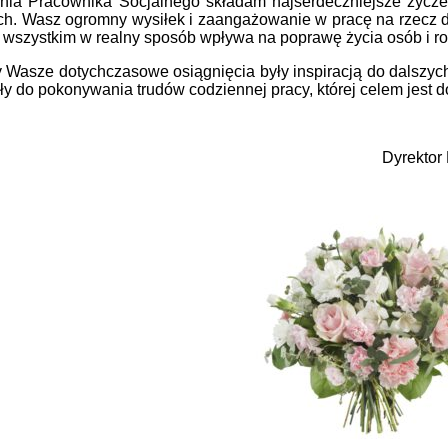
Dnia Pracownika Socjalnego składam najserdeczniejsze życz
h. Wasz ogromny wysiłek i zaangażowanie w pracę na rzecz dr
 wszystkim w realny sposób wpływa na poprawę życia osób i ro
 Wasze dotychczasowe osiągnięcia były inspiracją do dalszyc
 do pokonywania trudów codziennej pracy, której celem jest d
Dyrektor