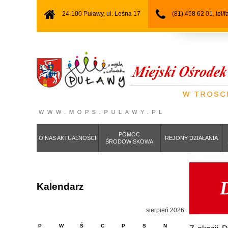
24-100 Puławy, ul. Leśna 17
(81) 458 62 01, tel/
POMOC
O NAS AKTUALNOŚCI
REJONY DZIAŁANIA
ŚRODOWISKOWA
Kalendarz
sierpień 2026
P
W
Ś
C
P
S
N