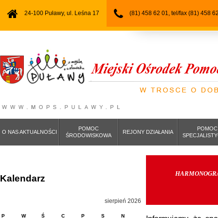
24-100 Puławy, ul. Leśna 17
(81) 458 62 01, tel/fax (81) 458 6
POMOC
POMOC
O NAS AKTUALNOŚCI
REJONY DZIAŁANIA
ŚRODOWISKOWA
SPECJALIST
HARMONOGRA
Kalendarz
sierpień 2026
P
W
Ś
C
P
S
N