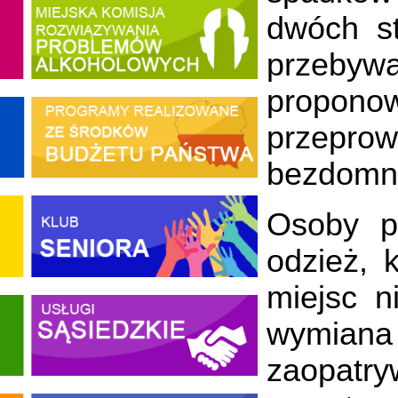
dwóch st
przebyw
propono
przepro
bezdomny
Osoby p
odzież, 
miejsc n
wymiana
zaopat