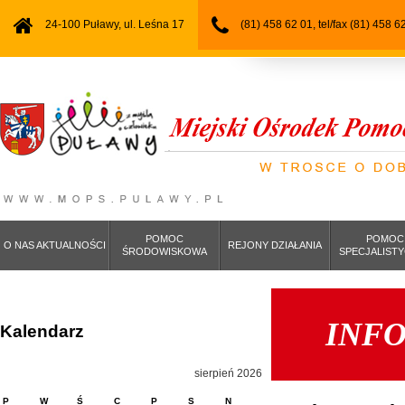
24-100 Puławy, ul. Leśna 17
(81) 458 62 01, tel/fax (81) 458 6
POMOC
POMOC
O NAS AKTUALNOŚCI
REJONY DZIAŁANIA
ŚRODOWISKOWA
SPECJALIST
INF
Kalendarz
sierpień 2026
P
W
Ś
C
P
S
N