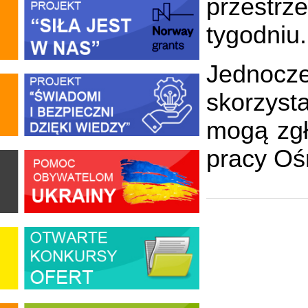
przestrz
tygodniu.
Jednocze
skorzyst
mogą zg
pracy Oś