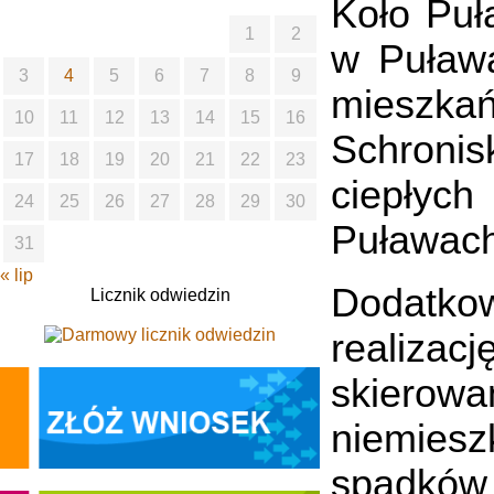
Koło Puł
1
2
w Puława
3
4
5
6
7
8
9
mieszka
10
11
12
13
14
15
16
Schroni
17
18
19
20
21
22
23
ciepły
24
25
26
27
28
29
30
Puławach
31
« lip
Dodatkow
Licznik odwiedzin
realiza
skierow
niemies
spadków 