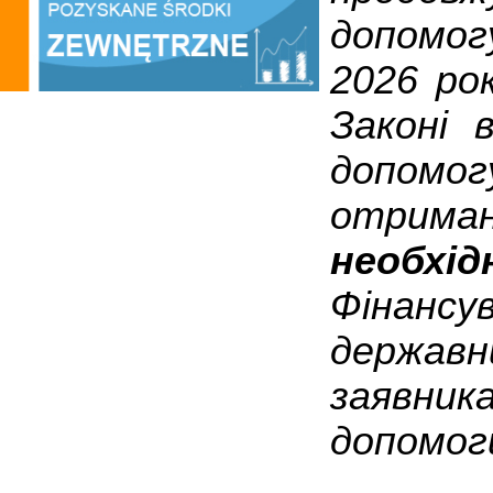
допомог
2026 рок
Законі 
допомог
отриман
необхі
Фінансу
держав
заявн
допомог