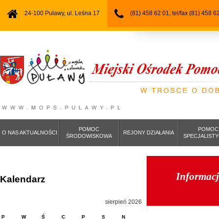
24-100 Puławy, ul. Leśna 17
(81) 458 62 01, tel/fax (81) 458 6
POMOC
POMOC
O NAS AKTUALNOŚCI
REJONY DZIAŁANIA
ŚRODOWISKOWA
SPECJALIST
Informacj
Kalendarz
sierpień 2026
P
W
Ś
C
P
S
N