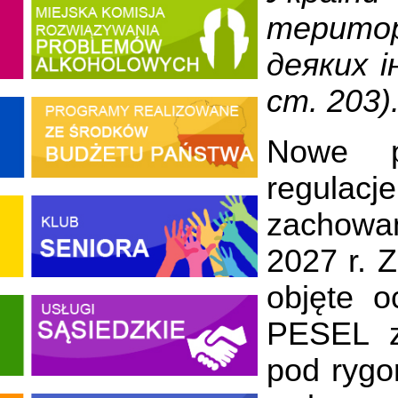
територ
деяких і
ст. 203)
Nowe pr
regulacj
zachowa
2027 r. 
objęte 
PESEL z
pod rygo