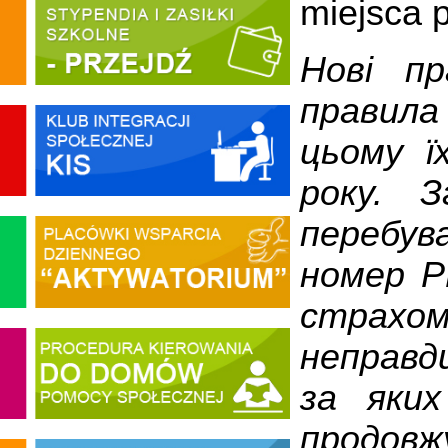
miejsca 
Нові пр
правила
цьому ї
року. З
перебу
номер P
страхо
неправд
за яки
продов