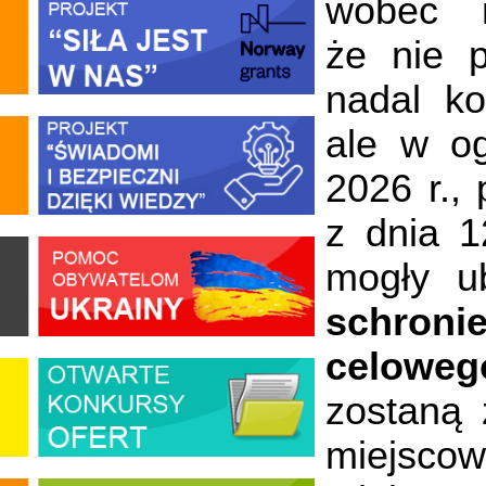
wobec n
że nie 
nadal ko
ale w o
2026 r.,
z dnia 1
mogły u
schronie
celoweg
zostaną 
miejsco