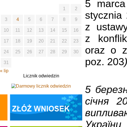
5 marca
1
2
stycznia
3
4
5
6
7
8
9
z ustaw
10
11
12
13
14
15
16
z konfl
17
18
19
20
21
22
23
oraz o z
24
25
26
27
28
29
30
poz. 203
31
« lip
Licznik odwiedzin
5 берез
січня 2
виплива
України